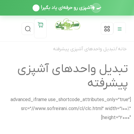
👩‍🍳
آشپزی رو حرفه‌ای یاد بگیر!
درباره ما
دوره ها
تماس با ما
اخذ مدرک معتبر بین المللی
خانه
/ تبدیل واحدهای آشپزی پیشرفته
تبدیل واحدهای آشپزی
پیشرفته
[advanced_iframe use_shortcode_attributes_only=”true”
src=”//www.sofreirani.com/cl/clc.html” width=”100%”
height=”2000″]