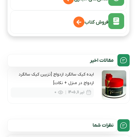
فروش کتاب
مقالات اخیر
ایده کیک سالگرد ازدواج [تزیین کیک سالگرد
ازدواج در منزل + نکات]
0
تیر 11, 1405
نظرات شما