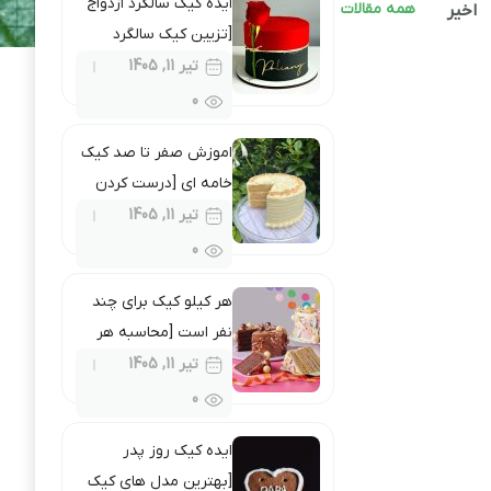
ایده کیک سالگرد ازدواج
همه مقالات
اخیر
[تزیین کیک سالگرد
ازدواج در منزل + نکات]
تیر 11, 1405
0
اموزش صفر تا صد کیک
خامه ای [درست كردن
کیک خامه ای در خانه
تیر 11, 1405
ساده و شیک]
0
هر کیلو کیک برای چند
نفر است [محاسبه هر
کیلو کیک + مقدار مورد
تیر 11, 1405
نیاز]
0
ایده کیک روز پدر
[بهترین مدل های کیک