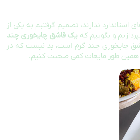
ای استاندارد ندارند، تصمیم گرفتیم به یکی از
پردازیم و بگوییم که
یک قاشق چایخوری چند
قاشق چایخوری چند گرم است، بد نیست که در
همین طور مایعات کمی صحبت کنیم.