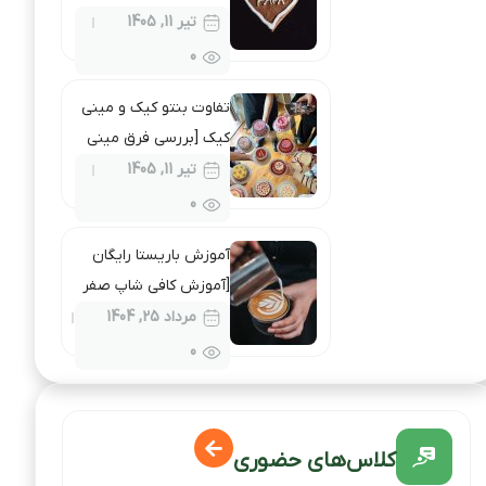
روز پدر + انواع طرح ها]
تیر 11, 1405
0
تفاوت بنتو کیک و مینی
کیک [بررسی فرق مینی
کیک با بنتو کیک +
تیر 11, 1405
مقایسه]
0
آموزش باریستا رایگان
[آموزش کافی شاپ صفر
تا صد رایگان]
مرداد 25, 1404
0
کلاس‌های حضوری