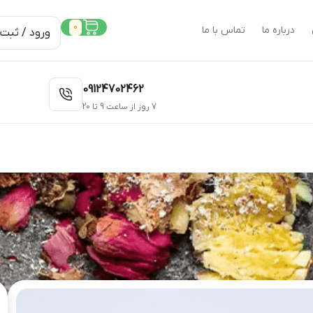
0
درباره ما
تماس با ما
ورود / ثبت 
09124702462
7 روز از ساعت 9 تا 20