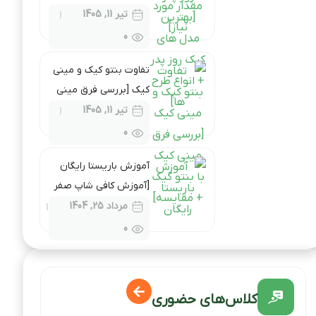
روز پدر + انواع طرح ها]
تیر 11, 1405
0
تفاوت بنتو کیک و مینی
کیک [بررسی فرق مینی
کیک با بنتو کیک +
تیر 11, 1405
مقایسه]
0
آموزش باریستا رایگان
[آموزش کافی شاپ صفر
تا صد رایگان]
مرداد 25, 1404
0
کلاس‌های حضوری