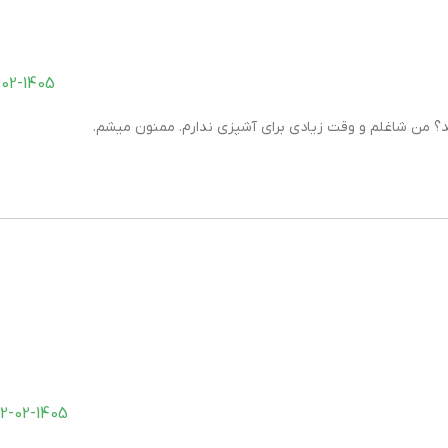
12-02-1405 در 9
ید؟ من شاغلم و وقت زیادی برای آشپزی ندارم. ممنون میشم.
12-02-1405 در 3:22