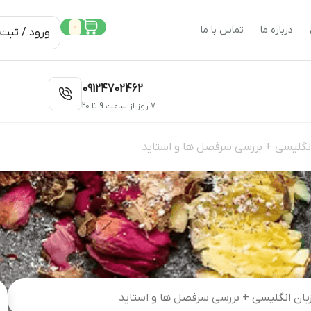
0
درباره ما
تماس با ما
ورود / ثبت 
09124702462
7 روز از ساعت 9 تا 20
 انگلیسی + بررسی سرفصل ها و استاید