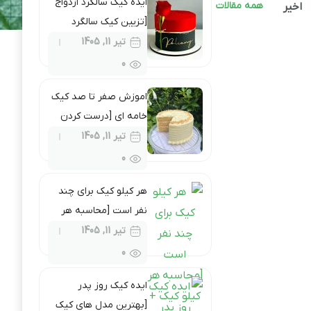
ایده کیک سالگرد ازدواج
همه مقالات
اخیر
[تزیین کیک سالگرد
ازدواج در منزل + نکات]
تیر 11, 1405
0
اموزش صفر تا صد کیک
خامه ای [درست كردن
کیک خامه ای در خانه
تیر 11, 1405
ساده و شیک]
0
هر کیلو کیک برای چند
نفر است [محاسبه هر
کیلو کیک + مقدار مورد
تیر 11, 1405
نیاز]
0
ایده کیک روز پدر
[بهترین مدل های کیک